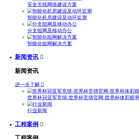
安全无线网络建设方案
智能化机房建设及动环监测
分支组网及移动办公
智能化组网解决方案
新闻资讯

新闻资讯
进一步了解

世界杯冠亚军竞猜-世界杯竞猜官网-世界杯体彩赔
行业新闻
工程案例

工程案例