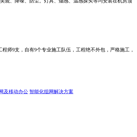
美观、降噪、防尘。灯具、烟感、温感探头等均安装在机房顶
工程师9支，自有9个专业施工队伍，工程绝不外包，严格施工，
网及移动办公
智能化组网解决方案