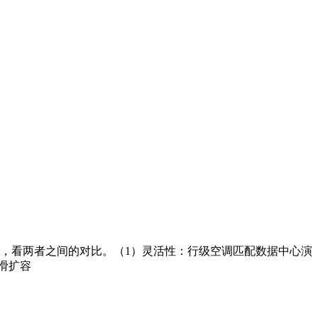
，看两者之间的对比。（1）灵活性：行级空调匹配数据中心演
滑扩容