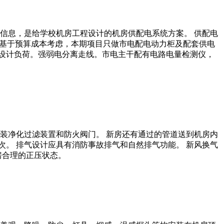
信息，是给学校机房工程设计的机房供配电系统方案。 供配电
，基于预算成本考虑，本期项目只做市电配电动力柜及配套供电
其设计负荷。强弱电分离走线。市电主干配有电路电量检测仪，
装净化过滤装置和防火阀门。 新房还有通过的管道送到机房内
次。 排气设计应具有消防事故排气和自然排气功能。 新风换气
房合理的正压状态。