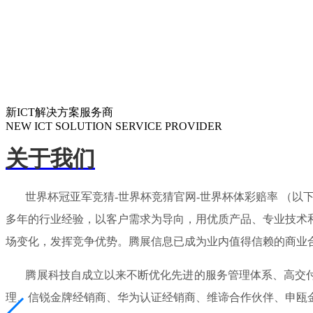
新ICT解决方案服务商
NEW ICT SOLUTION SERVICE PROVIDER
关于我们
世界杯冠亚军竞猜-世界杯竞猜官网-世界杯体彩赔率 （以下
多年的行业经验，以客户需求为导向，用优质产品、专业技术
场变化，发挥竞争优势。腾展信息已成为业内值得信赖的商业
腾展科技自成立以来不断优化先进的服务管理体系、高交付能
理、信锐金牌经销商、华为认证经销商、维谛合作伙伴、申瓯