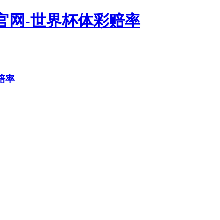
官网-世界杯体彩赔率
赔率