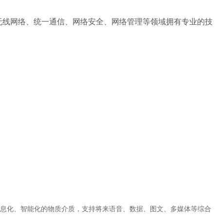
、无线网络、统一通信、网络安全、网络管理等领域拥有专业的技
息化、智能化的物质介质，支持将来语音、数据、图文、多媒体等综合